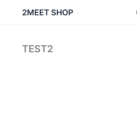
跳
2MEET SHOP
至
主
要
內
容
TEST2