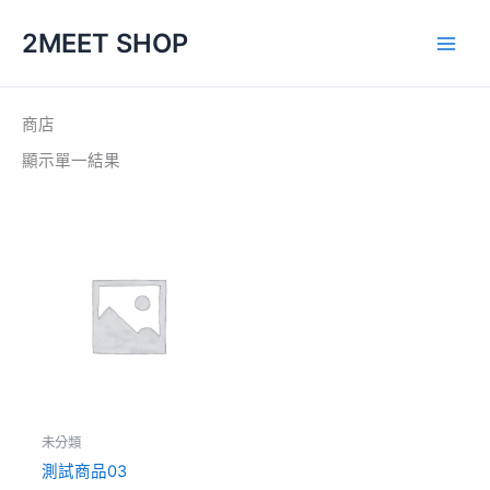
跳
2MEET SHOP
至
主
要
內
商店
容
顯示單一結果
未分類
測試商品03